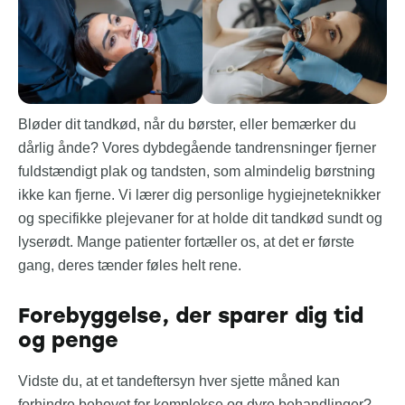
Bløder dit tandkød, når du børster, eller bemærker du
dårlig ånde? Vores dybdegående tandrensninger fjerner
fuldstændigt plak og tandsten, som almindelig børstning
ikke kan fjerne. Vi lærer dig personlige hygiejneteknikker
og specifikke plejevaner for at holde dit tandkød sundt og
lyserødt. Mange patienter fortæller os, at det er første
gang, deres tænder føles helt rene.
Forebyggelse, der sparer dig tid
og penge
Vidste du, at et tandeftersyn hver sjette måned kan
forhindre behovet for komplekse og dyre behandlinger?