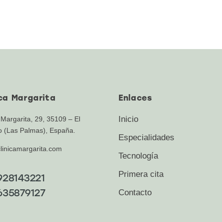
ica Margarita
Enlaces
Inicio
 Margarita, 29, 35109 – El
o (Las Palmas), España.
Especialidades
linicamargarita.com
Tecnología
Primera cita
928143221
635879127
Contacto