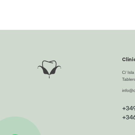
Clín
C/ Isla
Tabler
info@c
+34
+34